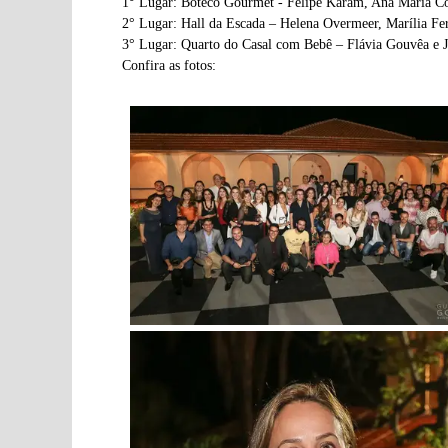
1° Lugar: Boteco Gourmet - Felipe Karam, Ana Maria C
2° Lugar: Hall da Escada – Helena Overmeer, Marília F
3° Lugar: Quarto do Casal com Bebê – Flávia Gouvêa e J
Confira as fotos: