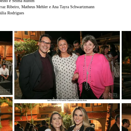
oelho e Selma Rubim
erraz Ribeiro, Matheus Mehler e Ana Tayra Schwartzmann
úlia Rodrigues