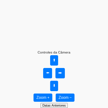
Controles da Câmera
⬆️
⬅️
➡️
⬇️
Zoom +
Zoom −
Datas Anteriores